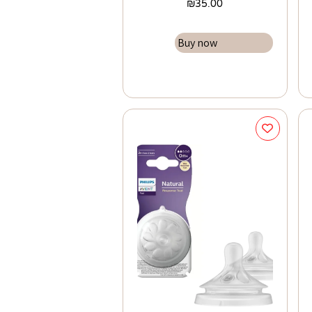
₪
35.00
Buy now