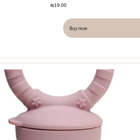
₪
19.00
Buy now