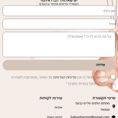
יש שאלות? דברו איתנו!
השאירו פרטים ונחזור בהקדם
שליחה
קראתי ואני מאשר/ת את
מדיניות הפרטיות
של האתר, ומסכים/ה לשמירת
המידע לצורך טיפול בפנייתי (חובה) *
פרטי תקשורת
שירות לקוחות
מתחם הולמס פלייס גבעת
אודות
שמואל
babypharmm@gmail.com
תקנון האתר