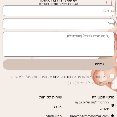
יש שאלות? דברו איתנו!
השאירו פרטים ונחזור בהקדם
שליחה
קראתי ואני מאשר/ת את
מדיניות הפרטיות
של האתר, ומסכים/ה לשמירת
המידע לצורך טיפול בפנייתי (חובה) *
פרטי תקשורת
שירות לקוחות
מתחם הולמס פלייס גבעת
אודות
שמואל
babypharmm@gmail.com
תקנון האתר