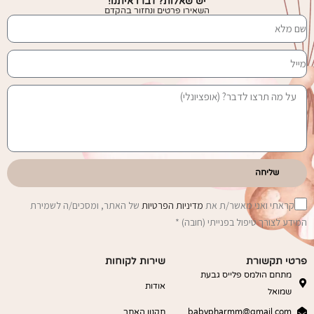
יש שאלות? דברו איתנו!
השאירו פרטים ונחזור בהקדם
שליחה
קראתי ואני מאשר/ת את
מדיניות הפרטיות
של האתר, ומסכים/ה לשמירת
המידע לצורך טיפול בפנייתי (חובה) *
פרטי תקשורת
שירות לקוחות
מתחם הולמס פלייס גבעת
אודות
שמואל
babypharmm@gmail.com
תקנון האתר